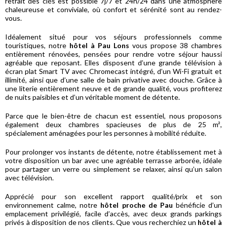
retrait des clés est possible 7j/7 et 24h/24 dans une atmosphère
chaleureuse et conviviale, où confort et sérénité sont au rendez-
vous.
Idéalement situé pour vos séjours professionnels comme
touristiques, notre
hôtel à Pau Lons
vous propose 38 chambres
entièrement rénovées, pensées pour rendre votre séjour haussi
agréable que reposant. Elles disposent d’une grande télévision à
écran plat Smart TV avec Chromecast intégré, d’un Wi-Fi gratuit et
illimité, ainsi que d’une salle de bain privative avec douche. Grâce à
une literie entièrement neuve et de grande qualité, vous profiterez
de nuits paisibles et d’un véritable moment de détente.
Parce que le bien-être de chacun est essentiel, nous proposons
également deux chambres spacieuses de plus de 25 m²,
spécialement aménagées pour les personnes à mobilité réduite.
Pour prolonger vos instants de détente, notre établissement met à
votre disposition un bar avec une agréable terrasse arborée, idéale
pour partager un verre ou simplement se relaxer, ainsi qu’un salon
avec télévision.
Apprécié pour son excellent rapport qualité/prix et son
environnement calme, notre
hôtel proche de Pau
bénéficie d’un
emplacement privilégié, facile d’accès, avec deux grands parkings
privés à disposition de nos clients. Que vous recherchiez un
hôtel à